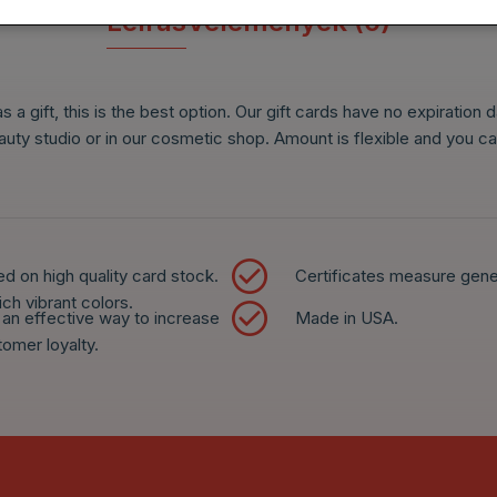
Leírás
Vélemények (0)
 a gift, this is the best option. Our gift cards have no expiration
beauty studio or in our cosmetic shop. Amount is flexible and you ca
ed on high quality card stock.
Certificates measure gen
ich vibrant colors.
e an effective way to increase
Made in USA.
tomer loyalty.