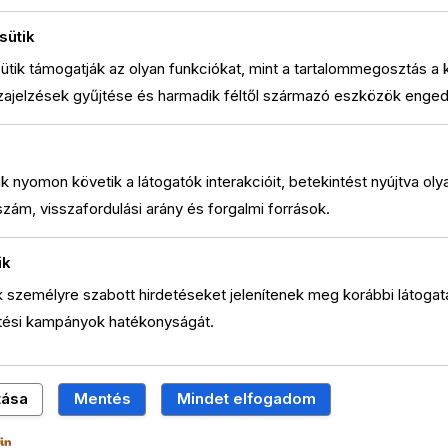
63,
Origina
Curren
sütik
price
price
Certific
sütik támogatják az olyan funkciókat, mint a tartalommegosztás a
was:
is:
zajelzések gyűjtése és harmadik féltől származó eszközök enge
126,00 
63,00 F
Gift
Cards
ütik nyomon követik a látogatók interakcióit, betekintést nyújtva ol
Vouche
szám, visszafordulási arány és forgalmi források.
50%
menny
ik
ik személyre szabott hirdetéseket jelenítenek meg korábbi látogatá
etési kampányok hatékonyságát.
tása
Mentés
Mindet elfogadom