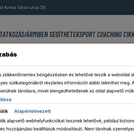
st Kresz Géza utca 39.
TATKOZÁS/ÁR
MIBEN SEGÍTHETEK
SPORT COACHING CIK
zabás
 a zökkenőmentes böngészésben és lehetővé teszik a weboldal al
es sütikategóriákról részletes információt alább tekinthet meg. 
erülnek tárolásra, mivel elengedhetetlenek az oldal alapvető mű
em igényelnek hozzájárulást. Harmadik féltől származó sütiket i
ítése
ésére, a beállítások megjegyzésére, valamint a releváns tartalma
GIF
ütik
Alapértelmezett
zek csak az Ön hozzájárulásával aktiválódnak. Dönthet úgy, hogy e
tik alapvető webhelyfunkciókat tesznek lehetővé, például bizton
de fontos tudnia, hogy egyes típusok kikapcsolása befolyásolhatj
KATEGÓR
és hozzájárulási beállítások módosítását. Nem tárolnak személye