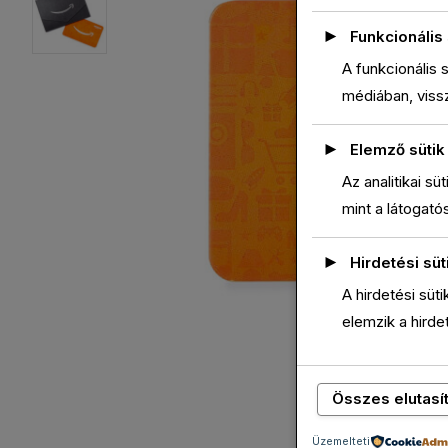
►
Funkcionális 
A funkcionális 
médiában, viss
►
Elemző sütik
Az analitikai s
mint a látogató
►
Hirdetési süt
A hirdetési süt
elemzik a hird
Összes elutasí
Üzemelteti