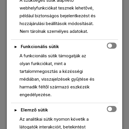
A szükséges sütik alapvető
elengedhetetlenek az oldal alapvető
webhelyfunkciókat tesznek lehetővé,
működéséhez. Ezek a sütik a GDPR értelmében
például biztonságos bejelentkezést és
nem igényelnek hozzájárulást. Harmadik féltől
hozzájárulási beállítások módosítását.
származó sütiket is használunk a weboldal
Nem tárolnak személyes adatokat.
forgalmának elemzésére, a beállítások
megjegyzésére, valamint a releváns tartalmak és
Funkcionális sütik
►
MI A DISC MODELL?
hirdetések megjelenítésére. Ezek csak az Ön
A funkcionális sütik támogatják az
Ez a modell viselkedésünket méri. Nem egy
hozzájárulásával aktiválódnak. Dönthet úgy, hogy
személyiségteszt. Megmutatja a természetes
olyan funkciókat, mint a
engedélyezi vagy letiltja ezeket a sütiket, de
ésfelvett stílusunkat. Előre jelzi, hogy bizonyos
tartalommegosztás a közösségi
fontos tudnia, hogy egyes típusok kikapcsolása
helyzetekben hogyan reagálhatnak az
médiában, visszajelzések gyűjtése és
befolyásolhatja a böngészési élményét.
emberek.Közös nyelvvé válhat, ha
harmadik féltől származó eszközök
BŐVEBBEN
engedélyezése.
Elemző sütik
►
Az analitikai sütik nyomon követik a
látogatók interakcióit, betekintést