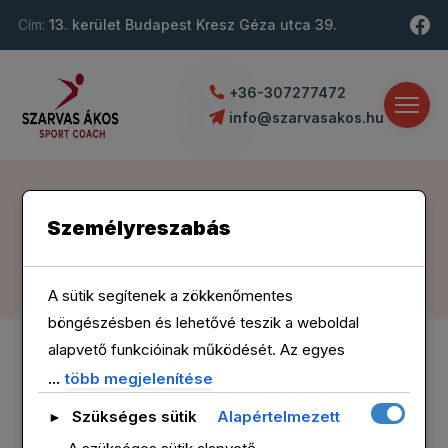
Cím:
13. kerület Budapest Kresz Géza utca 39.
+36-307277472
info@szarvasakos.hu
Szarvas Ákos Sport coach
>
Cikkek
Személyreszabás
CIKKEK
Scroll Down
A sütik segítenek a zökkenőmentes
böngészésben és lehetővé teszik a weboldal
alapvető funkcióinak működését. Az egyes
sütikategóriákról részletes információt alább
...
több megjelenítése
tekinthet meg. A Szükséges jelzésű sütik a
Szükséges sütik
Alapértelmezett
►
böngészőjében kerülnek tárolásra, mivel