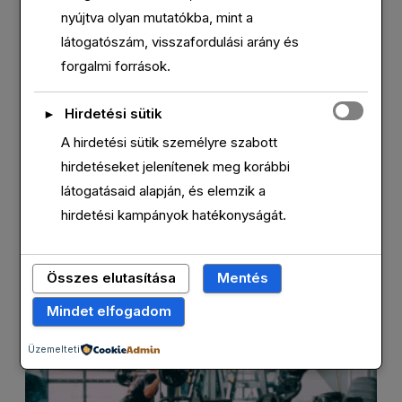
nyújtva olyan mutatókba, mint a
látogatószám, visszafordulási arány és
forgalmi források.
Hirdetési sütik
►
MILYEN CÉLOK MOZGATNAK BENNÜNKET?
A hirdetési sütik személyre szabott
Sokszor hallom, hogy ilyen céljaim, olyan céljaim
hirdetéseket jelenítenek meg korábbi
vannak a pályán. Kiindulásnak nagyon jó,hogy a
látogatásaid alapján, és elemzik a
sportolók így gondolkodnak. Viszont, amin
hirdetési kampányok hatékonyságát.
könnyen el lehet „csúszni” az a
BŐVEBBEN
Összes elutasítása
Mentés
Mindet elfogadom
Üzemelteti