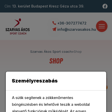
Cím:
13. kerület Budapest Kresz Géza utca 39.
+36-307277472
info@szarvasakos.hu
Szarvas Ákos Sport coach
>
Shop
SHOP
Személyreszabás
A sütik segítenek a zökkenőmentes
Accessories
Clothing
Equipment
Gift Card
böngészésben és lehetővé teszik a weboldal
alapvető funkcióinak működését. Az egyes