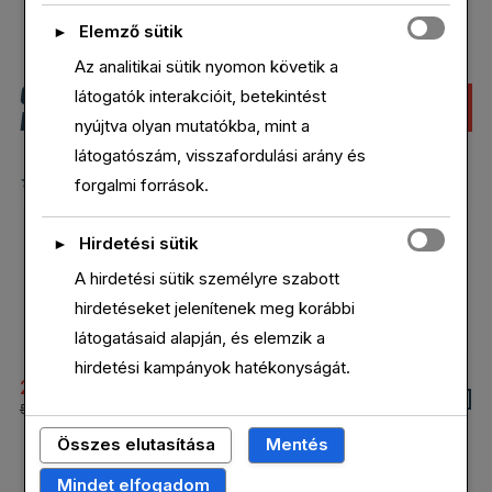
price
price
was:
is:
Elemző sütik
►
599,00 Ft.
399,00 Ft.
Az analitikai sütik nyomon követik a
C9 CHAMPION
CHOCOLATE, 4.6
látogatók interakcióit, betekintést
AKCIÓ!
AKCIÓ!
FITNESS DUFFEL
LBS (50
nyújtva olyan mutatókba, mint a
SERVINGS)
látogatószám, visszafordulási arány és
forgalmi források.
Értékelés:
Értékelés:
4.00
/
5.00
/ 5
5
Hirdetési sütik
►
A hirdetési sütik személyre szabott
hirdetéseket jelenítenek meg korábbi
látogatásaid alapján, és elemzik a
hirdetési kampányok hatékonyságát.
21,99
Ft
26,99
Ft
Original
Current
Original
Current
59,99
Ft
32,99
Ft
price
price
price
price
Összes elutasítása
Mentés
was:
is:
was:
is:
59,99 Ft.
21,99 Ft.
32,99 Ft.
26,99 Ft.
Mindet elfogadom