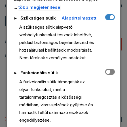
sütikategóriákról részletes információt alább
...
több megjelenítése
tekinthet meg. A Szükséges jelzésű sütik a
Szükséges sütik
Alapértelmezett
►
Filter
böngészőjében kerülnek tárolásra, mivel
A szükséges sütik alapvető
elengedhetetlenek az oldal alapvető
webhelyfunkciókat tesznek lehetővé,
működéséhez. Ezek a sütik a GDPR értelmében
BODY FORTRESS
BOWFLEX
AKCIÓ!
például biztonságos bejelentkezést és
nem igényelnek hozzájárulást. Harmadik féltől
WHEY PROTEIN
SELECTTECH
hozzájárulási beállítások módosítását.
származó sütiket is használunk a weboldal
POWDER
552
Nem tárolnak személyes adatokat.
forgalmának elemzésére, a beállítások
megjegyzésére, valamint a releváns tartalmak és
Értékelés:
Értékelés:
Funkcionális sütik
►
5.00
/ 5
3.00
hirdetések megjelenítésére. Ezek csak az Ön
/ 5
A funkcionális sütik támogatják az
hozzájárulásával aktiválódnak. Dönthet úgy, hogy
olyan funkciókat, mint a
engedélyezi vagy letiltja ezeket a sütiket, de
tartalommegosztás a közösségi
fontos tudnia, hogy egyes típusok kikapcsolása
médiában, visszajelzések gyűjtése és
befolyásolhatja a böngészési élményét.
harmadik féltől származó eszközök
399,00
Ft
29,99
Ft
engedélyezése.
Original
Current
599,00
Ft