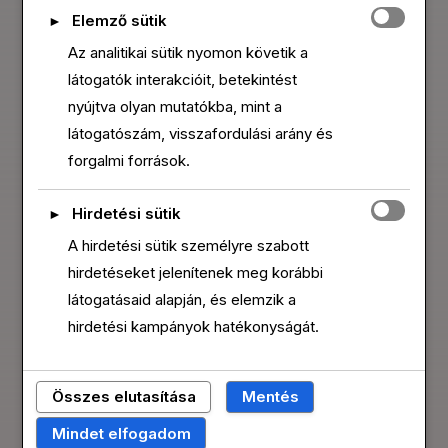
Elemző sütik
►
Az analitikai sütik nyomon követik a
DAVID NICKY
TRACY ROYAL
látogatók interakcióit, betekintést
Owner / Personal Trainer
Personal Trainer
nyújtva olyan mutatókba, mint a
látogatószám, visszafordulási arány és
forgalmi források.
Hirdetési sütik
►
A hirdetési sütik személyre szabott
hirdetéseket jelenítenek meg korábbi
látogatásaid alapján, és elemzik a
hirdetési kampányok hatékonyságát.
DAN O'CONNOR
KARIN COLLINS
Összes elutasítása
Mentés
Personal Trainer
Personal Trainer
Mindet elfogadom