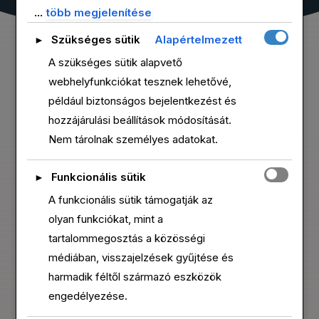
sütikategóriákról részletes információt alább
...
több megjelenítése
tekinthet meg. A Szükséges jelzésű sütik a
Szükséges sütik
Alapértelmezett
►
böngészőjében kerülnek tárolásra, mivel
A szükséges sütik alapvető
elengedhetetlenek az oldal alapvető
webhelyfunkciókat tesznek lehetővé,
működéséhez. Ezek a sütik a GDPR értelmében
például biztonságos bejelentkezést és
nem igényelnek hozzájárulást. Harmadik féltől
hozzájárulási beállítások módosítását.
származó sütiket is használunk a weboldal
Nem tárolnak személyes adatokat.
DAVID NICKY
TRACY ROYAL
forgalmának elemzésére, a beállítások
megjegyzésére, valamint a releváns tartalmak és
Owner / Personal Trainer
Personal Trainer
Funkcionális sütik
►
hirdetések megjelenítésére. Ezek csak az Ön
A funkcionális sütik támogatják az
hozzájárulásával aktiválódnak. Dönthet úgy, hogy
olyan funkciókat, mint a
engedélyezi vagy letiltja ezeket a sütiket, de
tartalommegosztás a közösségi
fontos tudnia, hogy egyes típusok kikapcsolása
médiában, visszajelzések gyűjtése és
befolyásolhatja a böngészési élményét.
harmadik féltől származó eszközök
engedélyezése.