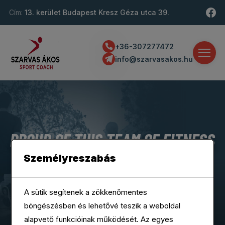
Cím:
13. kerület Budapest Kresz Géza utca 39.
+36-307277472
info@szarvasakos.hu
PROUD OF THIS TEAM OF FITNESS
& HEALTH PROFESSIONALS.
Személyreszabás
We are most proud of this incredible team of fitness and
A sütik segítenek a zökkenőmentes
health professionals.
böngészésben és lehetővé teszik a weboldal
alapvető funkcióinak működését. Az egyes