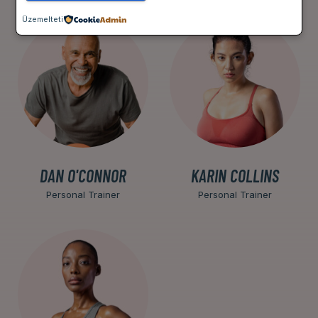
Üzemelteti
DAN O'CONNOR
KARIN COLLINS
Personal Trainer
Personal Trainer