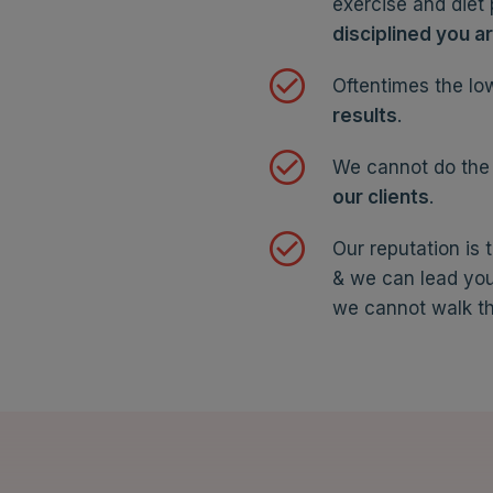
exercise and diet
disciplined you a
Oftentimes the low
results
.
We cannot do the 
our clients
.
Our reputation is 
& we can lead you
we cannot walk th