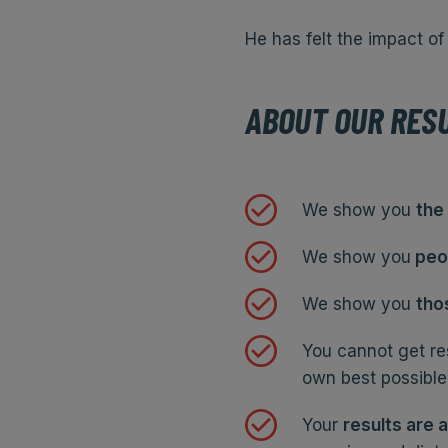
He has felt the impact of 
ABOUT OUR RES
We show you
the
We show you
peop
We show you
tho
You cannot get res
own best possible 
Your
results are 