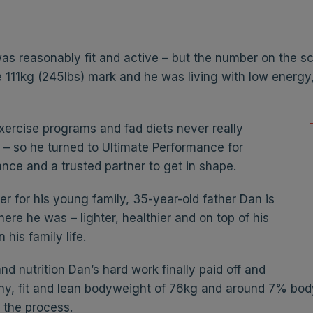
s reasonably fit and active – but the number on the sc
e 111kg (245lbs) mark and he was living with low energy
exercise programs and fad diets never really
– so he turned to Ultimate Performance for
ance and a trusted partner to get in shape.
ter for his young family, 35-year-old father Dan is
re he was – lighter, healthier and on top of his
his family life.
nd nutrition Dan’s hard work finally paid off and
y, fit and lean bodyweight of 76kg and around 7% body 
 the process.