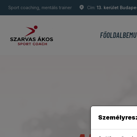
Sport coaching, mentális trainer
Cím:
13. kerület Budape
FŐOLDAL
BEMU
Személyres
Szar