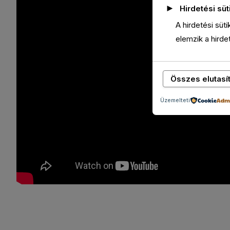
►
Hirdetési süt
A hirdetési süt
elemzik a hird
Összes elutasí
Üzemelteti