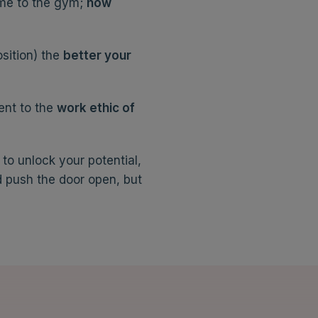
me to the gym;
how
osition) the
better your
ent to the
work ethic of
 to unlock your potential,
d push the door open, but