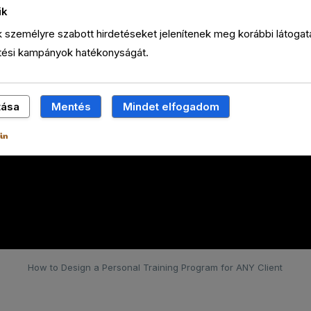
ik
ik személyre szabott hirdetéseket jelenítenek meg korábbi látogatá
etési kampányok hatékonyságát.
tása
Mentés
Mindet elfogadom
How to Design a Personal Training Program for ANY Client