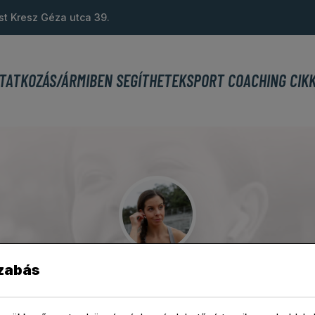
st Kresz Géza utca 39.
TATKOZÁS/ÁR
MIBEN SEGÍTHETEK
SPORT COACHING CIK
zabás
vas Ákos Sport coach
>
Projects
>
In-Gym Personal Training
>
Anita Sarke