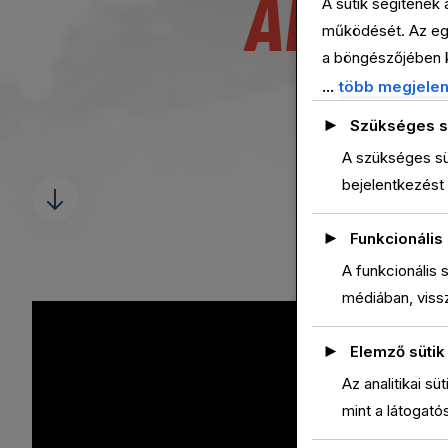
ANITA
A sütik segítenek
működését. Az egy
a böngészőjében k
HER
GDPR értelmében n
...
több megjelen
forgalmának elemz
►
Szükséges s
megjelenítésére. E
A szükséges sü
ezeket a sütiket, 
bejelentkezést 
►
Funkcionális 
A funkcionális 
médiában, viss
►
Elemző sütik
Az analitikai s
mint a látogató