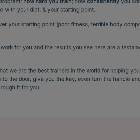
 program;
how hard you train
; how
consistently
you co
re
with your diet; & your starting point.
er your starting point (poor fitness, terrible body comp
work for you and the results you see here are a testam
that we are the best trainers in the world for helping you
 to the door, give you the key, even turn the handle an
rough it for you.