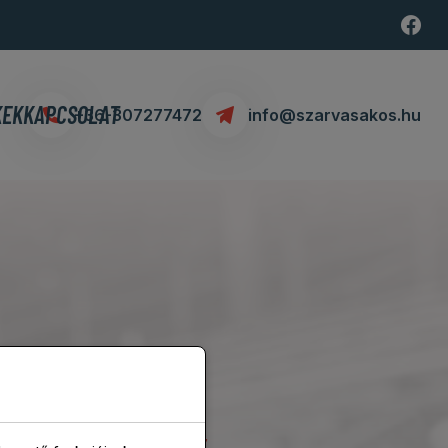
KEK
KAPCSOLAT
+36-307277472
info@szarvasakos.hu
esian