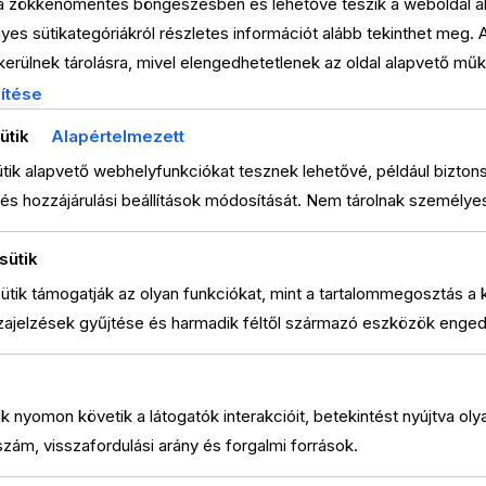
 FEELS EMPOWE
 a zökkenőmentes böngészésben és lehetővé teszik a weboldal al
es sütikategóriákról részletes információt alább tekinthet meg. 
erülnek tárolásra, mivel elengedhetetlenek az oldal alapvető mű
 37KG WEIGHT 
em igényelnek hozzájárulást. Harmadik féltől származó sütiket i
ítése
ésére, a beállítások megjegyzésére, valamint a releváns tartalma
ütik
Alapértelmezett
zek csak az Ön hozzájárulásával aktiválódnak. Dönthet úgy, hogy e
tik alapvető webhelyfunkciókat tesznek lehetővé, például bizton
de fontos tudnia, hogy egyes típusok kikapcsolása befolyásolhatj
és hozzájárulási beállítások módosítását. Nem tárolnak személye
sütik
sütik támogatják az olyan funkciókat, mint a tartalommegosztás a
zajelzések gyűjtése és harmadik féltől származó eszközök enge
ütik nyomon követik a látogatók interakcióit, betekintést nyújtva ol
szám, visszafordulási arány és forgalmi források.