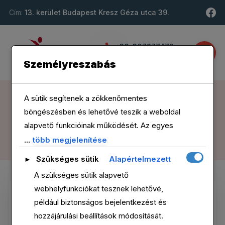
Cím:
13. kerület Budapest Kresz Géza utca 39.
+36-307277472
info@szarvasakos.hu
Személyreszabás
A sütik segítenek a zökkenőmentes
Szarvas Ákos Sport coach
>
Blog
>
Fitness
böngészésben és lehetővé teszik a weboldal
FITNESS
alapvető funkcióinak működését. Az egyes
sütikategóriákról részletes információt alább
...
több megjelenítése
Scroll Down
tekinthet meg. A Szükséges jelzésű sütik a
Szükséges sütik
Alapértelmezett
►
böngészőjében kerülnek tárolásra, mivel
A szükséges sütik alapvető
elengedhetetlenek az oldal alapvető
webhelyfunkciókat tesznek lehetővé,
működéséhez. Ezek a sütik a GDPR értelmében
például biztonságos bejelentkezést és
nem igényelnek hozzájárulást. Harmadik féltől
hozzájárulási beállítások módosítását.
származó sütiket is használunk a weboldal