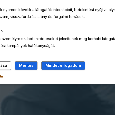
ütik nyomon követik a látogatók interakcióit, betekintést nyújtva ol
szám, visszafordulási arány és forgalmi források.
ik
ik személyre szabott hirdetéseket jelenítenek meg korábbi látogatá
etési kampányok hatékonyságát.
tása
Mentés
Mindet elfogadom