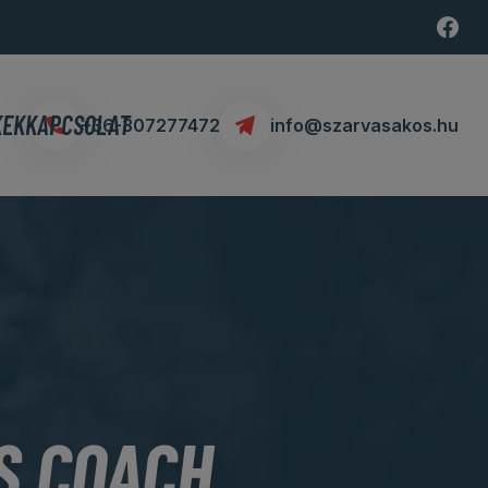
KEK
KAPCSOLAT
+36-307277472
info@szarvasakos.hu
S COACH