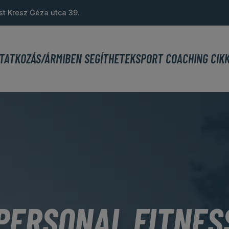
st Kresz Géza utca 39.
TATKOZÁS/ÁR
MIBEN SEGÍTHETEK
SPORT COACHING CIK
PERSONAL FITNES