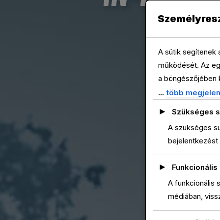
Személyres
A sütik segítenek
működését. Az egy
a böngészőjében k
GDPR értelmében n
...
több megjelen
forgalmának elemz
►
Szükséges s
megjelenítésére. E
A szükséges sü
ezeket a sütiket, 
bejelentkezést 
►
Funkcionális 
A funkcionális 
médiában, viss