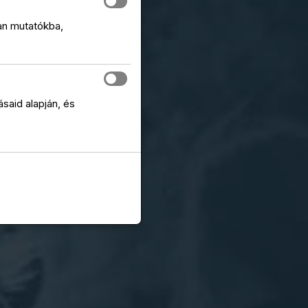
yan mutatókba,
said alapján, és