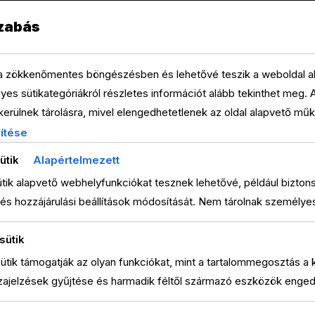
IN NEW YORK, USA
zabás
 a zökkenőmentes böngészésben és lehetővé teszik a weboldal al
es sütikategóriákról részletes információt alább tekinthet meg. 
erülnek tárolásra, mivel elengedhetetlenek az oldal alapvető mű
NanoFit is proud to be the f
em igényelnek hozzájárulást. Harmadik féltől származó sütiket i
ítése
fitness franchise company. A
ésére, a beállítások megjegyzésére, valamint a releváns tartalma
we’re redefining physical f
ütik
Alapértelmezett
zek csak az Ön hozzájárulásával aktiválódnak. Dönthet úgy, hogy e
and where it’s convenient fo
tik alapvető webhelyfunkciókat tesznek lehetővé, például bizton
de fontos tudnia, hogy egyes típusok kikapcsolása befolyásolhatj
és hozzájárulási beállítások módosítását. Nem tárolnak személye
sütik
sütik támogatják az olyan funkciókat, mint a tartalommegosztás a
zajelzések gyűjtése és harmadik féltől származó eszközök enge