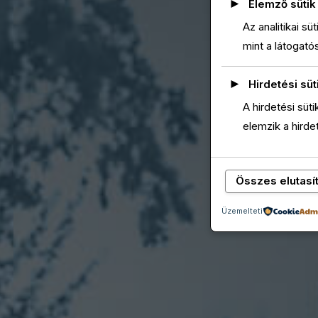
►
Elemző sütik
Az analitikai s
mint a látogató
►
Hirdetési süt
A hirdetési süt
elemzik a hird
Összes elutasí
Üzemelteti